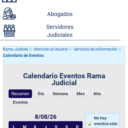
Abogados
Servidores
Judiciales
Rama Judicial
Atención al Usuario
Servicios de Información
Calendario de Eventos
Calendario Eventos Rama
Judicial
Resumen
Día
Semana
Mes
Año
Eventos
8/08/26
No hay
eventos este
L
M
X
J
V
S
D