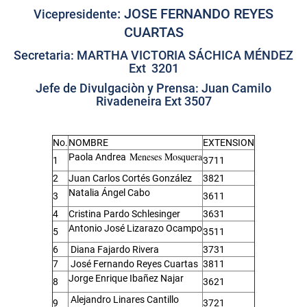
: JOSE FERNANDO REYES
Vicepresidente
CUARTAS
Secretaria: MARTHA VICTORIA SÁCHICA MÉNDEZ
Ext 3201
Jefe de Divulgaciòn y Prensa: Juan Camilo
Rivadeneira Ext 3507
No.
NOMBRE
EXTENSION
Meneses Mosquera
Paola Andrea
1
3711
2
Juan Carlos Cortés González
3821
Natalia Ángel Cabo
3
3611
4
Cristina Pardo Schlesinger
3631
Antonio José Lizarazo Ocampo
5
3511
6
Diana Fajardo Rivera
3731
7
José Fernando Reyes Cuartas
3811
Jorge Enrique Ibañez Najar
8
3621
Alejandro Linares Cantillo
9
3721