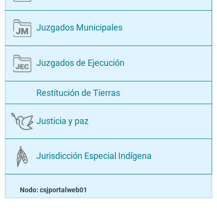
Meta, Capital: Villavicencio
Nariño, Capital: Pasto
Juzgados Municipales
Norte de Santander, Capital: Cúcuta
Juzgados de Ejecución
Quindio, Capital: Armenia
Risaralda, Capital: Pereira
Restitución de Tierras
Santander, Capital: Bucaramanga
Sucre, Capital: Sincelejo
Justicia y paz
Tolima, Capital: Ibague
Valle del Cauca, Capital: Cali
Jurisdicción Especial Indígena
Nodo: csjportalweb01