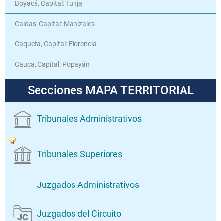
Boyacá, Capital: Tunja
Caldas, Capital: Manizales
Caqueta, Capital: Florencia
Cauca, Capital: Popayán
Cesar, Capital: Valledupar
Secciones MAPA TERRITORIAL
Chocó, Capital: Quibdó
Tribunales Administrativos
Cordoba, Capital: Montería
Cundinamarca
Tribunales Superiores
Huila, Capital: Neiva
Juzgados Administrativos
La Guajira, Capital: Riohacha
Magdalena, Capital: Santa Marta
Juzgados del Circuito