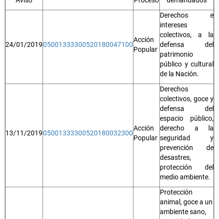
Derechos e
intereses
colectivos, a la
Acción
24/01/2019
05001333300520180047100
defensa del
Popular
patrimonio
público y cultural
de la Nación.
Derechos
colectivos, goce y
defensa del
espacio público,
Acción
derecho a la
13/11/2019
05001333300520180032300
Popular
seguridad y
prevención de
desastres,
protección del
medio ambiente.
Protección
animal, goce a un
ambiente sano,