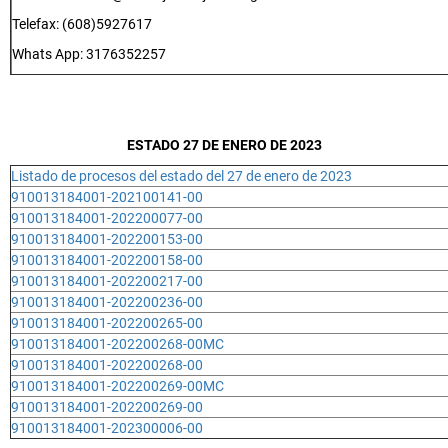
Telefax: (608)5927617
Whats App: 3176352257
ESTADO 27 DE ENERO DE 2023
Listado de procesos del estado del 27 de enero de 2023
910013184001-202100141-00
910013184001-202200077-00
910013184001-202200153-00
910013184001-202200158-00
910013184001-202200217-00
910013184001-202200236-00
910013184001-202200265-00
910013184001-202200268-00MC
910013184001-202200268-00
910013184001-202200269-00MC
910013184001-202200269-00
910013184001-202300006-00