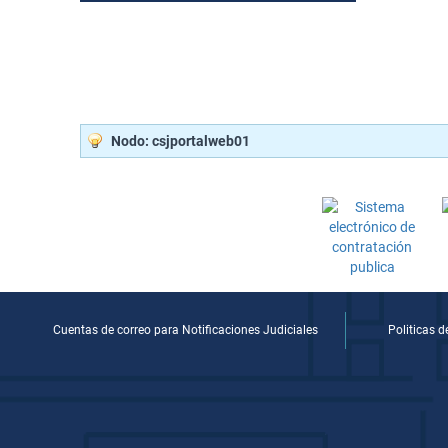
Nodo: csjportalweb01
Cuentas de correo para Notificaciones Judiciales
Politicas 