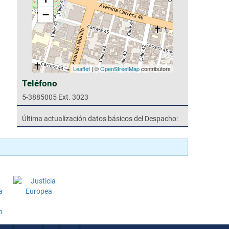
−
Leaflet
| ©
OpenStreetMap
contributors
Teléfono
5-3885005 Ext. 3023
Última actualización datos básicos del Despacho: