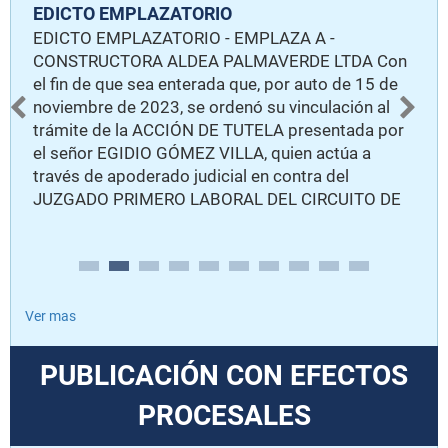
EDICTO EMPLAZATORIO
I
EDICTO EMPLAZATORIO - EMPLAZA A -
J
CONSTRUCTORA ALDEA PALMAVERDE LTDA Con
M
el fin de que sea enterada que, por auto de 15 de
EL
L
noviembre de 2023, se ordenó su vinculación al
A
D
trámite de la ACCIÓN DE TUTELA presentada por
E
F
el señor EGIDIO GÓMEZ VILLA, quien actúa a
J
través de apoderado judicial en contra del
L
d
JUZGADO PRIMERO LABORAL DEL CIRCUITO DE
,
DE
MEDELLIN; y en la que se dispuso la vinculación
es
pa
de JAVIER PUYO VASCO, bajo el radicado 05001
(3
22 05 000 2023 0010034 00. Lo anterior, a fin de
que pueda ejercer su derecho de defensa y
contradicción, toda vez que la decisión que se
Ver mas
llegare a tomar le concierne directamente, pues lo
vincula a la actuación aquí cuestionada. A la
PUBLICACIÓN CON EFECTOS
sociedad emplazada se le concede el término de
un (01) día para contestar, contado a partir de la
PROCESALES
aludida publicación. Atendiendo a la perentoriedad