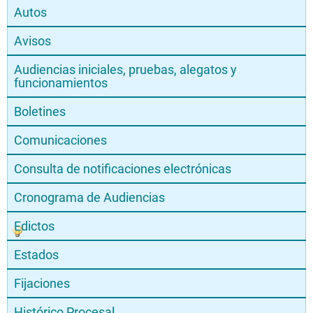
de la acción de tutela, el emplazamiento se
Autos
entenderá surtido al finalizar del día de publicada
la información. La presente acción de tutela, la
Avisos
conoce la Magistrada Martha Teresa Samudio
Flórez, del Tribunal Superior de Medellín, Sala
Audiencias iniciales, pruebas, alegatos y
funcionamientos
laboral.
Boletines
Comunicaciones
Consulta de notificaciones electrónicas
Cronograma de Audiencias
Edictos
Estados
Fijaciones
Histórico Procesal