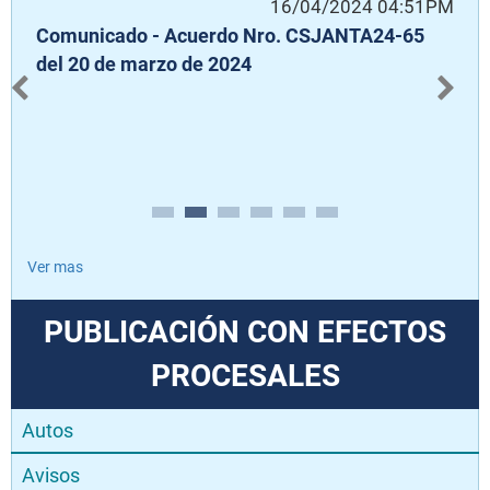
AM
16/04/2024 04:51PM
Comunicado - Acuerdo Nro. CSJANTA24-65
C
Fe
del 20 de marzo de 2024
J
A
D
“
Ver mas
PUBLICACIÓN CON EFECTOS
PROCESALES
Autos
Avisos