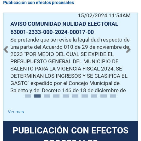
Publicación con efectos procesales
AM
15/02/2024 11:54AM
1-
AVISO COMUNIDAD NULIDAD ELECTORAL
A
63001-2333-000-2024-00017-00
6
Se pretende que se revise la legalidad respecto de
Se
ón
una parte del Acuerdo 010 de 29 de noviembre de
co
2023 "POR MEDIO DEL CUAL SE EXPIDE EL
po
PRESUPUESTO GENERAL DEL MUNICIPIO DE
po
al
SALENTO PARA LA VIGENCIA FISCAL 2024, SE
V
ón
DETERMINAN LOS INGRESOS Y SE CLASIFICA EL
20
GASTO" expedido por el Concejo Municipal de
au
Salento y del Decreto 146 de 18 de diciembre de
fe
2023 "POR MEDIO DEL CUAL SE LIQUIDA EL
a 
PRESUPUESTO GENERAL DEL MUNICIPIO DE
me
en
SALENTO QUINDÍO PARA LA VIGENCIA FISCAL
tr
Ver mas
2024, SE DETERMINAN LOS INGRESOS Y SE
lo
CLASIFICA EL GASTO"
mi
PUBLICACIÓN CON EFECTOS
nu