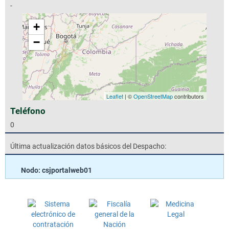
-
+
−
Leaflet
| ©
OpenStreetMap
contributors
Teléfono
0
Última actualización datos básicos del Despacho:
Nodo: csjportalweb01