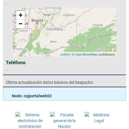
-
+
−
Leaflet
| ©
OpenStreetMap
contributors
Teléfono
-
Última actualización datos básicos del Despacho:
Nodo: csjportalweb02