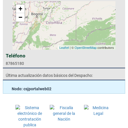
+
−
Leaflet
| ©
OpenStreetMap
contributors
Teléfono
87865180
Última actualización datos básicos del Despacho:
Nodo: csjportalweb02