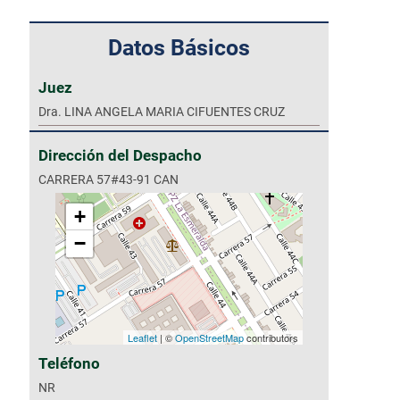
Datos Básicos
Juez
Dra. LINA ANGELA MARIA CIFUENTES CRUZ
Dirección del Despacho
CARRERA 57#43-91 CAN
+
−
Leaflet
| ©
OpenStreetMap
contributors
Teléfono
NR