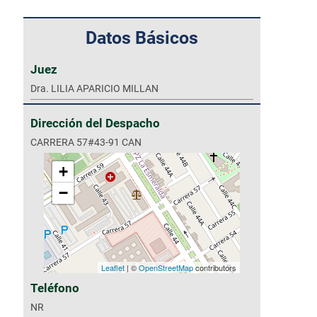
Datos Básicos
Juez
Dra. LILIA APARICIO MILLAN
Dirección del Despacho
CARRERA 57#43-91 CAN
+
−
Leaflet
| ©
OpenStreetMap
contributors
Teléfono
NR