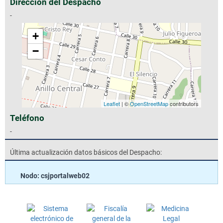
Dirección del Despacho
-
+
−
Leaflet
| ©
OpenStreetMap
contributors
Teléfono
-
Última actualización datos básicos del Despacho:
Nodo: csjportalweb02