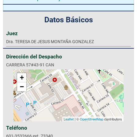
Datos Básicos
Juez
Dra. TERESA DE JESUS MONTAÑA GONZALEZ
Dirección del Despacho
CARRERA 57#43-91 CAN
+
−
Leaflet
| ©
OpenStreetMap
contributors
Teléfono
601-3532666 ext. 73340