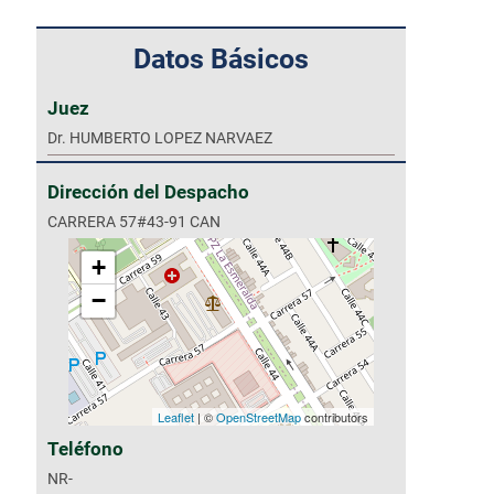
Datos Básicos
Juez
Dr. HUMBERTO LOPEZ NARVAEZ
Dirección del Despacho
CARRERA 57#43-91 CAN
+
−
Leaflet
| ©
OpenStreetMap
contributors
Teléfono
NR-