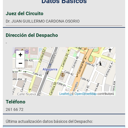
Datos Básicos
Juez del Circuito
Dr. JUAN GUILLERMO CARDONA OSORIO
Dirección del Despacho
-
+
−
Leaflet
| ©
OpenStreetMap
contributors
Teléfono
261 66 72
Última actualización datos básicos del Despacho: