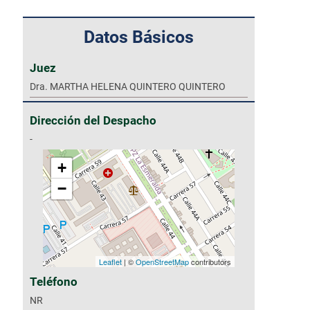
Datos Básicos
Juez
Dra. MARTHA HELENA QUINTERO QUINTERO
Dirección del Despacho
-
+
−
Leaflet
| ©
OpenStreetMap
contributors
Teléfono
NR