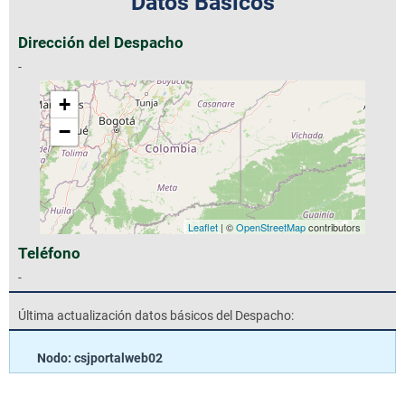
Datos Básicos
Dirección del Despacho
-
+
−
Leaflet
| ©
OpenStreetMap
contributors
Teléfono
-
Última actualización datos básicos del Despacho:
Nodo: csjportalweb02