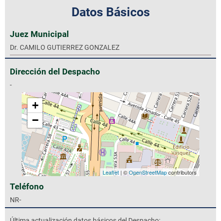
Datos Básicos
Juez Municipal
Dr. CAMILO GUTIERREZ GONZALEZ
Dirección del Despacho
-
+
−
Leaflet
| ©
OpenStreetMap
contributors
Teléfono
NR-
Última actualización datos básicos del Despacho: