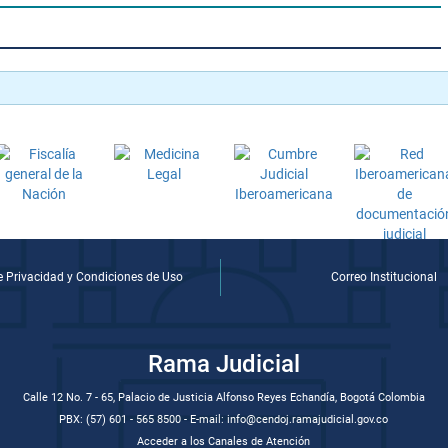
de Privacidad y Condiciones de Uso
Correo Institucional
Rama Judicial
Calle 12 No. 7 - 65, Palacio de Justicia Alfonso Reyes Echandía, Bogotá Colombia
PBX: (57) 601 - 565 8500 - E-mail: info@cendoj.ramajudicial.gov.co
Acceder a los Canales de Atención