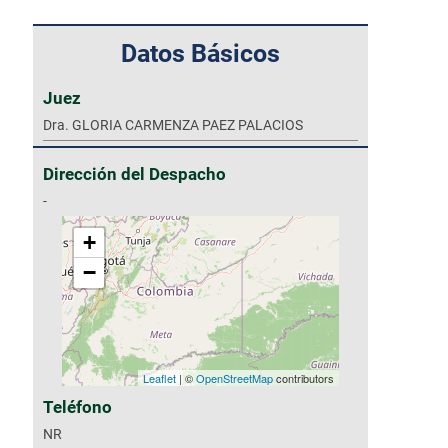
Datos Básicos
AVISO CONVOCATORIA OFICIAL MAYOR
Juez
Dra. GLORIA CARMENZA PAEZ PALACIOS
Dirección del Despacho
-
+
−
Leaflet
| ©
OpenStreetMap
contributors
Teléfono
NR