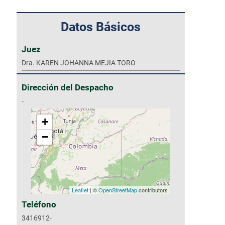
Datos Básicos
Juez
Dra. KAREN JOHANNA MEJIA TORO
Dirección del Despacho
-
+
−
Leaflet
| ©
OpenStreetMap
contributors
Teléfono
3416912-