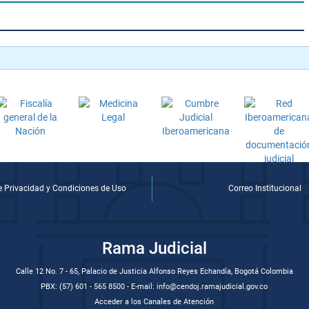
de Privacidad y Condiciones de Uso
Correo Institucional
Rama Judicial
Calle 12 No. 7 - 65, Palacio de Justicia Alfonso Reyes Echandía, Bogotá Colombia
PBX: (57) 601 - 565 8500 - E-mail: info@cendoj.ramajudicial.gov.co
Acceder a los Canales de Atención