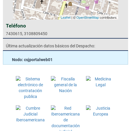
Leaflet
| ©
OpenStreetMap
contributors
Teléfono
7430615, 3108809450
Última actualización datos básicos del Despacho:
Nodo: csjportalweb01