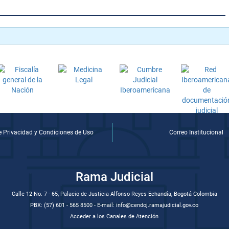
de Privacidad y Condiciones de Uso
Correo Institucional
Rama Judicial
Calle 12 No. 7 - 65, Palacio de Justicia Alfonso Reyes Echandía, Bogotá Colombia
PBX: (57) 601 - 565 8500 - E-mail: info@cendoj.ramajudicial.gov.co
Acceder a los Canales de Atención