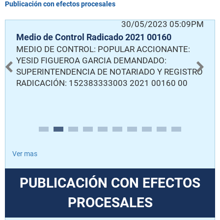
Publicación con efectos procesales
PM
30/05/2023 05:09PM
Medio de Control Radicado 2021 00160
A
MEDIO DE CONTROL: POPULAR ACCIONANTE:
0
SA
YESID FIGUEROA GARCIA DEMANDADO:
M
SUPERINTENDENCIA DE NOTARIADO Y REGISTRO
D
RADICACIÓN: 152383333003 2021 00160 00
D
D
E
R
Ver mas
PUBLICACIÓN CON EFECTOS
PROCESALES