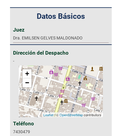
Datos Básicos
AVISO IMPORTANTE
Juez
Dra. EMILSEN GELVES MALDONADO
Dirección del Despacho
-
+
−
Leaflet
| ©
OpenStreetMap
contributors
Teléfono
7430479