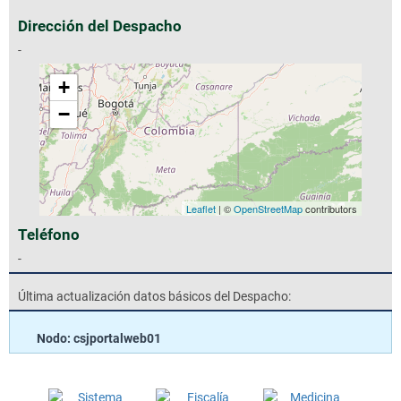
Dirección del Despacho
-
+
−
Leaflet
| ©
OpenStreetMap
contributors
Teléfono
-
Última actualización datos básicos del Despacho:
Nodo: csjportalweb01