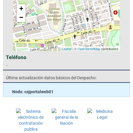
+
−
Leaflet
| ©
OpenStreetMap
contributors
Teléfono
-
Última actualización datos básicos del Despacho:
Nodo: csjportalweb01