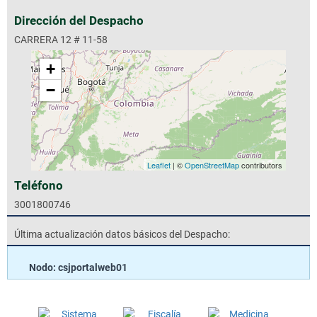
Dirección del Despacho
CARRERA 12 # 11-58
+
−
Leaflet
| ©
OpenStreetMap
contributors
Teléfono
3001800746
Última actualización datos básicos del Despacho:
Nodo: csjportalweb01