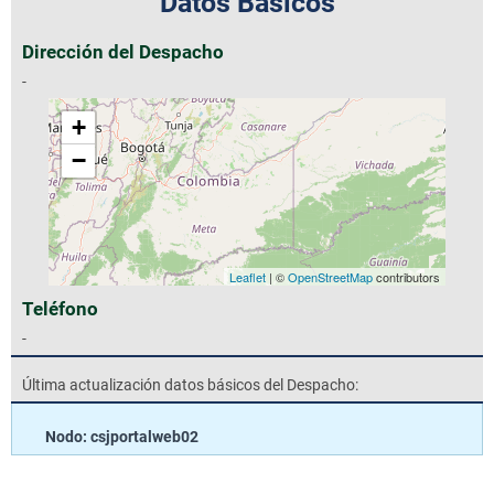
Datos Básicos
Dirección del Despacho
-
+
−
Leaflet
| ©
OpenStreetMap
contributors
Teléfono
-
Última actualización datos básicos del Despacho:
Nodo: csjportalweb02