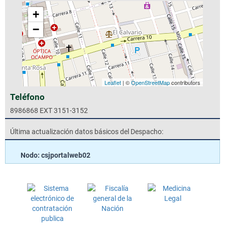
+
−
Leaflet
| ©
OpenStreetMap
contributors
Teléfono
8986868 EXT 3151-3152
Última actualización datos básicos del Despacho:
Nodo: csjportalweb02