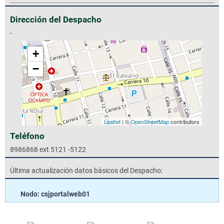
Dirección del Despacho
-
+
−
Leaflet
| ©
OpenStreetMap
contributors
Teléfono
8986868 ext 5121 -5122
Última actualización datos básicos del Despacho:
Nodo: csjportalweb01