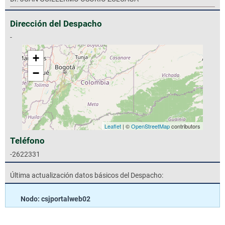
Dirección del Despacho
-
+
−
Leaflet
| ©
OpenStreetMap
contributors
Teléfono
-2622331
Última actualización datos básicos del Despacho:
Nodo: csjportalweb02