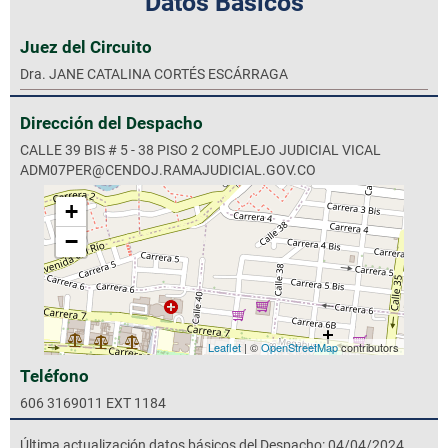
Datos Básicos
Juez del Circuito
Dra. JANE CATALINA CORTÉS ESCÁRRAGA
Dirección del Despacho
CALLE 39 BIS # 5 - 38 PISO 2 COMPLEJO JUDICIAL VICAL
ADM07PER@CENDOJ.RAMAJUDICIAL.GOV.CO
+
−
Leaflet
| ©
OpenStreetMap
contributors
Teléfono
606 3169011 EXT 1184
Última actualización datos básicos del Despacho: 04/04/2024