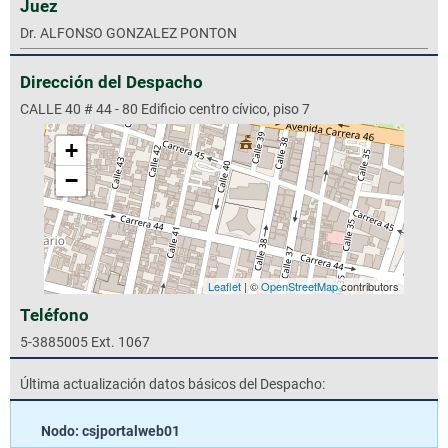
Juez
Dr. ALFONSO GONZALEZ PONTON
Dirección del Despacho
CALLE 40 # 44 - 80 Edificio centro cívico, piso 7
+
−
Leaflet
| ©
OpenStreetMap
contributors
Teléfono
5-3885005 Ext. 1067
Última actualización datos básicos del Despacho:
Nodo: csjportalweb01