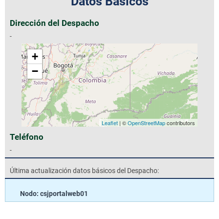
Datos Básicos
Dirección del Despacho
-
+
−
Leaflet
| ©
OpenStreetMap
contributors
Teléfono
-
Última actualización datos básicos del Despacho:
Nodo: csjportalweb01