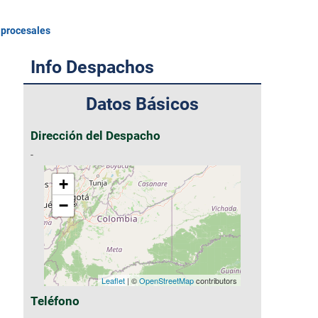
 procesales
Info Despachos
Datos Básicos
Dirección del Despacho
-
+
−
Leaflet
| ©
OpenStreetMap
contributors
Teléfono