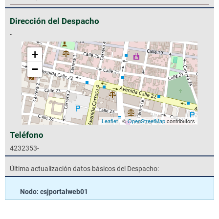
Dirección del Despacho
-
+
−
Leaflet
| ©
OpenStreetMap
contributors
Teléfono
4232353-
Última actualización datos básicos del Despacho:
Nodo: csjportalweb01