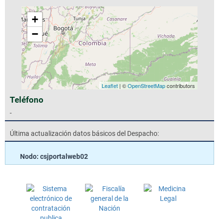
+
−
Leaflet
| ©
OpenStreetMap
contributors
Teléfono
-
Última actualización datos básicos del Despacho:
Nodo: csjportalweb02