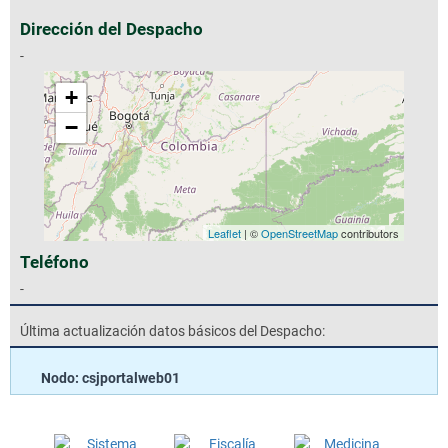
Dirección del Despacho
-
+
−
Leaflet
| ©
OpenStreetMap
contributors
Teléfono
-
Última actualización datos básicos del Despacho:
Nodo: csjportalweb01