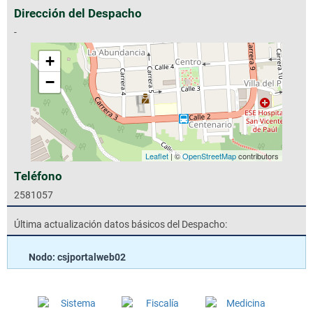
Dirección del Despacho
-
+
−
Leaflet
| ©
OpenStreetMap
contributors
Teléfono
2581057
Última actualización datos básicos del Despacho:
Nodo: csjportalweb02