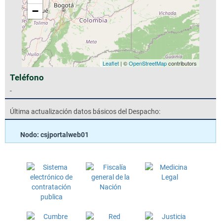
−
Leaflet
| ©
OpenStreetMap
contributors
Teléfono
-
Última actualización datos básicos del Despacho:
Nodo: csjportalweb01