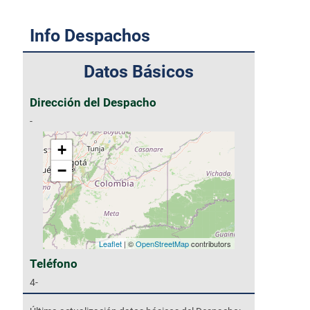
Info Despachos
Datos Básicos
Dirección del Despacho
-
+
−
Leaflet
| ©
OpenStreetMap
contributors
Teléfono
4-