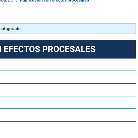
QUIBDÓ
Publicación con efectos procesales
configurado
N EFECTOS PROCESALES