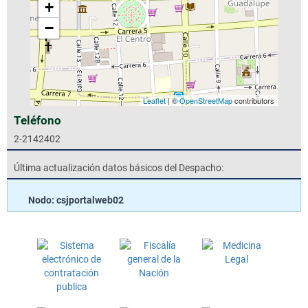
+
−
Leaflet
| ©
OpenStreetMap
contributors
Teléfono
2-2142402
Última actualización datos básicos del Despacho:
Nodo: csjportalweb02