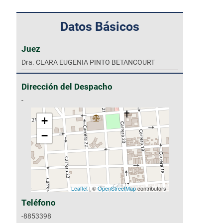
Datos Básicos
Juez
Dra. CLARA EUGENIA PINTO BETANCOURT
Dirección del Despacho
-
+
−
Leaflet
| ©
OpenStreetMap
contributors
Teléfono
-8853398