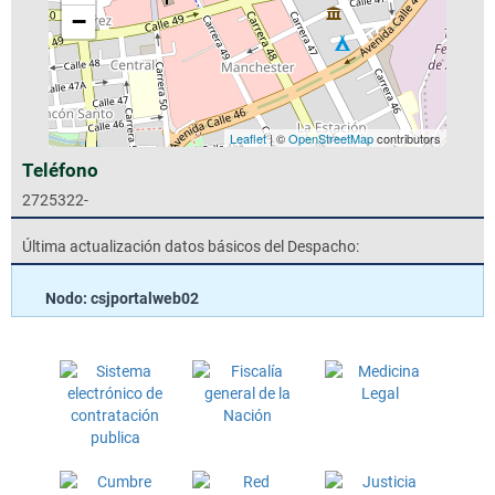
−
Leaflet
| ©
OpenStreetMap
contributors
Teléfono
2725322-
Última actualización datos básicos del Despacho:
Nodo: csjportalweb02