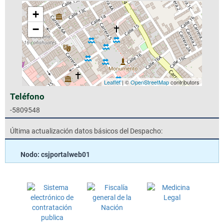
+
−
Leaflet
| ©
OpenStreetMap
contributors
Teléfono
-5809548
Última actualización datos básicos del Despacho:
Nodo: csjportalweb01